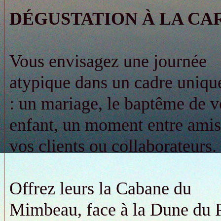
DÉGUSTATION À LA CA
Vous envisagez une journée
atypique dans un cadre uniqu
: un mariage, le baptême de v
enfant, un moment entre amis
vos clients ou collaborateurs.
Offrez leurs la Cabane du
Mimbeau, face à la Dune du P