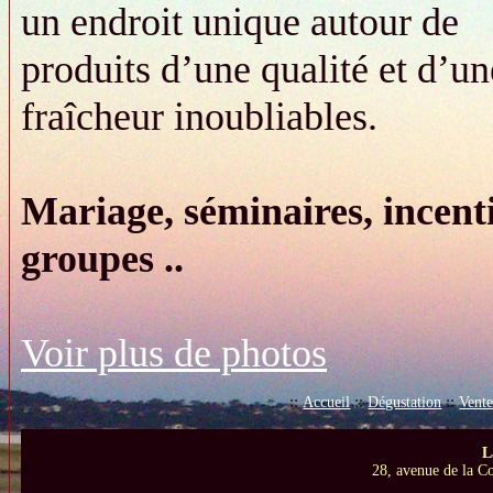
un endroit unique autour de
produits d’une qualité et d’un
fraîcheur inoubliables.
Mariage, séminaires, incenti
groupes ..
Voir plus de photos
::
::
::
Accueil
Dégustation
Vent
L
28, avenue de la C