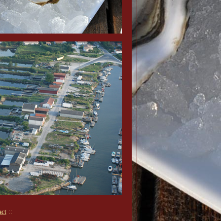
act
::