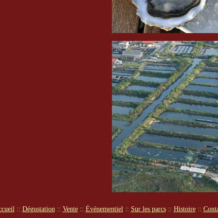
cueil
::
Dégustation
::
Vente
::
Événementiel
::
Sur les parcs
::
Histoire
::
Cont