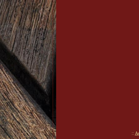
::
Ac