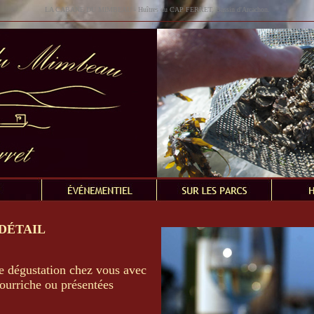
LA CABANE DU MIMBEAU - Huîtres du CAP FERRET, Bassin d'Arcachon.
 DÉTAIL
e dégustation chez vous avec
bourriche ou présentées